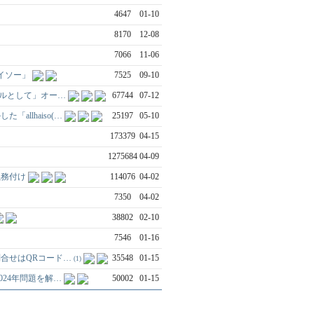
4647
01-10
8170
12-08
7066
11-06
イソー」
7525
09-10
ールとして」オー…
67744
07-12
allhaiso(…
25197
05-10
173379
04-15
1275684
04-09
義務付け
114076
04-02
7350
04-02
38802
02-10
7546
01-16
・問合せはQRコード…
35548
01-15
(1)
024年問題を解…
50002
01-15