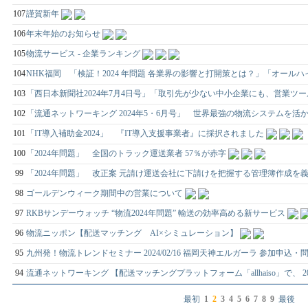
107
謹賀新年
106
年末年始のお知らせ
105
物流サービス - 企業ランキング
104
NHK福岡 「検証！2024 年問題 各業界の影響と打開策とは？」「オールハ
103
「西日本新聞社2024年7月4日号」「取引先が少ない中小企業にも、営業ツ
102
「流通ネットワーキング 2024年5・6月号」 世界最強の物流システムを活かした「
101
「IT導入補助金2024」 『IT導入支援事業者』に採択されました
100
「2024年問題」 全国のトラック運送業者 57％が赤字
99
「2024年問題」 改正案 元請け運送会社に下請けを把握する管理簿作成を
98
ゴールデンウィーク期間中の営業について
97
RKBサンデーウォッチ “物流2024年問題” 輸送の効率高める新サービス
96
物流ニッポン【配送マッチング AI×シミュレーション】
95
九州発！物流トレンドセミナー 2024/02/16 福岡天神エルガーラ 参加申込
94
流通ネットワーキング 【配送マッチングプラットフォーム「allhaiso」で、 2
最初
1
2
3
4
5
6
7
8
9
最後