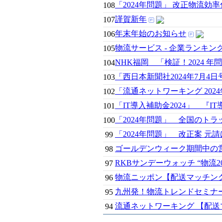
「2024年問題」 改正物流
108
謹賀新年
107
年末年始のお知らせ
106
物流サービス - 企業ランキン
105
NHK福岡 「検証！2024 
104
「西日本新聞社2024年7月
103
「流通ネットワーキング 2024
102
「IT導入補助金2024」 『
101
「2024年問題」 全国のトラ
100
「2024年問題」 改正案 
99
ゴールデンウィーク期間中の
98
RKBサンデーウォッチ “物流
97
物流ニッポン【配送マッチング
96
九州発！物流トレンドセミナー 2
95
流通ネットワーキング 【配送マッ
94