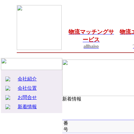
物流マッチングサ
物流
ービス
allhaiso
会社紹介
会社位置
お問合せ
新着情報
新着情報
番
号