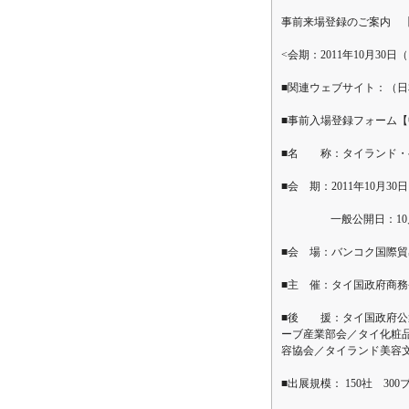
事前来場登録のご案内 
<会期：2011年10月30日
■関連ウェブサイト：（
■事前入場登録フォーム【中
■名 称：タイランド・ヘルス＆ビュ
■会 期：2011年10月30日
一般公開日：10月30日
■会 場：バンコク国際貿易
■主 催：タイ国政府商
■後 援：タイ国政府公
ーブ産業部会／タイ化粧
容協会／タイランド美容
■出展規模： 150社 3