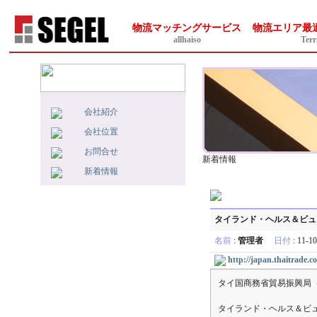
物流マッチングサービス
物流エリア最
allhaiso
Terr
会社紹介
会社位置
お問合せ
新着情報
新着情報
タイランド・ヘルス＆ビュー
名前
:
管理者
日付
: 11-1
http://japan.thaitrade.c
タイ国商務省貿易振興局（
タイランド・ヘルス＆ビュ