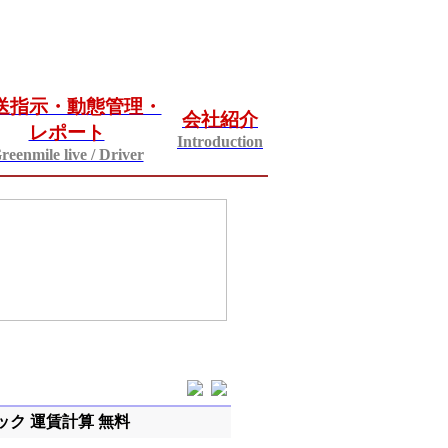
送指示・動態管理・
会社紹介
レポート
Introduction
reenmile live / Driver
ク 運賃計算 無料