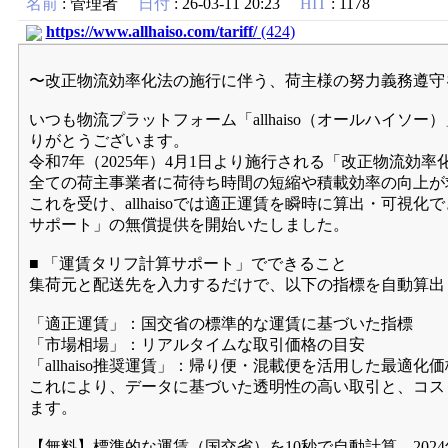
名前
:
管理者
日付
: 26-03-11 20:23
HIT
: 1178
https://www.allhaiso.com/tariff/
(424)
〜改正物流効率化法の施行に伴う、荷主様の努力義務遵守
いつも物流プラットフォーム「allhaiso（オールハイソ
りがとうございます。
令和7年（2025年）4月1日より施行される「改正物流効率
全ての荷主事業者に荷待ち時間の短縮や積載効率の向上が
これを受け、allhaisoでは適正運賃を瞬時に算出・可視
サポート」の無償提供を開始いたしました。
■ 「運賃タリフ計算サポート」でできること
集荷元と配送先を入力するだけで、以下の指標を自動算出
「適正運賃」：国交省の標準的な運賃に基づいた指標
「市場相場」：リアルタイムな取引価格の目安
「allhaiso推奨運賃」：帰り便・混載便を活用した最適化価
これにより、データに基づいた透明性の高い取引と、コス
ます。
【無料】標準的な運賃（国交省）を10秒で自動計算。202