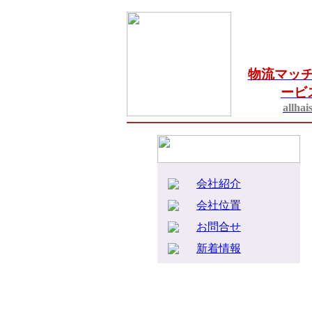
物流マッ
ービ
allhai
会社紹介
会社位置
お問合せ
新着情報