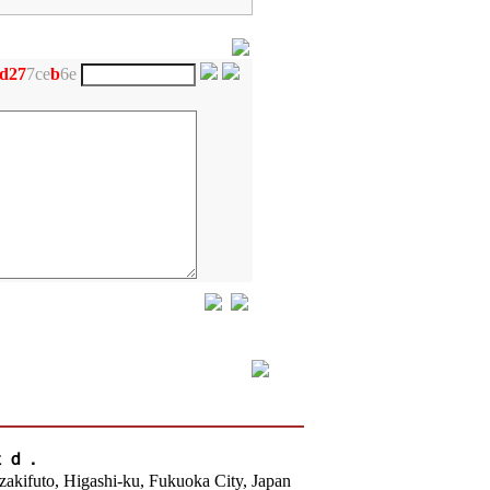
d
2
7
7ce
b
6e
ｔｄ．
akifuto, Higashi-ku, Fukuoka City, Japan