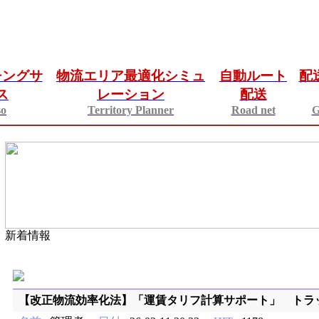
チングサ
物流エリア最適化シミュ
自動ルート
配
ス
レーション
配送
so
Territory Planner
Road net
G
新着情報
【改正物流効率化法】「運賃タリフ計算サポート」 トラッ