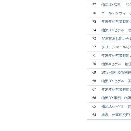
77
物流DX課題 『2
76
ゴールデンウィー
75
年末年始営業時間
74
物流DXセゲル 
73
配送状況お問い合
72
グリーンマイルの
71
年末年始営業時間
70
物流aiセゲル 物
69
2018 韓国 慶尚
68
物流DXセゲル 国
67
年末年始営業時間
66
物流DX事例 物流産
65
物流DXセゲル 物流
64
業界・仕事研究EX