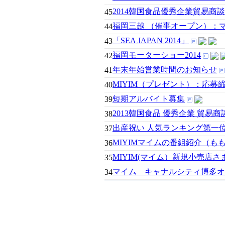
2014韓国食品優秀企業貿易商談会
45
福岡三越 （催事オープン）：
44
「SEA JAPAN 2014」
43
福岡モーターショー2014
42
年末年始営業時間のお知らせ
41
MIYIM（プレゼント）：応募締
40
短期アルバイト募集
39
2013韓国食品 優秀企業 貿易商
38
出産祝い 人気ランキング第一
37
MIYIMマイムの番組紹介（も
36
MIYIM(マイム）新規小売店
35
マイム キャナルシティ博多オ
34