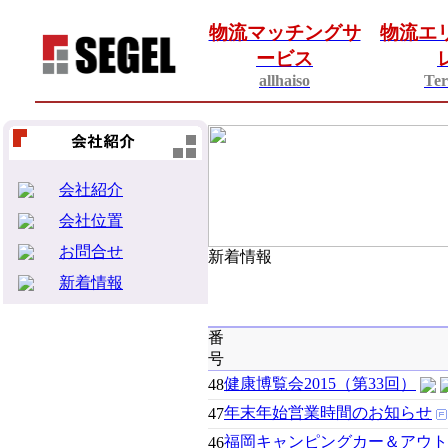
物流マッチングサ
物流エ
ービス
allhaiso
Ter
会社紹介
会社位置
お問合せ
新着情報
新着情報
番
号
健康博覧会2015（第33回）
48
年末年始営業時間のお知らせ
47
福岡キャンピングカー＆アウトド
46