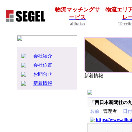
物流マッチングサ
物流エリ
ービス
レ
allhaiso
Territ
会社紹介
会社位置
お問合せ
新着情報
新着情報
「西日本新聞社の
名前
:
管理者
日
https://www.allha